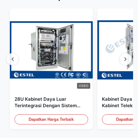
VIDEO
28U Kabinet Daya Luar
Kabinet Daya L
Terintegrasi Dengan Sistem
Kabinet Telekom
Rektifier UPS Baterai
Ruangan Dengan
penyimpanan energi kandang
Sensor Pintu
Dapatkan Harga Terbaik
Dapatkan H