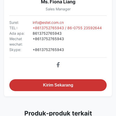
Ms. Fiona Liang
Sales Manager
Surel:
info@estel.com.cn
TEL::
+8613752765943 / 86-0755 23592644
Ada apa:
8613752765943
Wechat
+8613752765943
wechat:
Skype:
+8613752765943
Kirim Sekarang
Produk-produk terkait