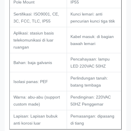
Pole Mount
IP55
Sertifikasi: ISO9001, CE,
Kunci lemari: anti
3C, FCC, TLC, IP55
pencurian kunci tiga titik
Aplikasi: stasiun basis
Kabel masuk: di bagian
telekomunikasi di luar
bawah lemari
ruangan
Pencahayaan: lampu
Bahan: baja galvanis
LED 220VAC 50HZ
Perlindungan tanah:
Isolasi panas: PEF
batang tembaga
Warna: abu-abu (support
Pendinginan: 220VAC
custom made)
50HZ Penggemar
Lapisan: Lapisan bubuk
Pemasangan: dipasang
anti korosi luar
di tiang