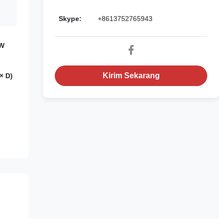
Skype:
+8613752765943
0W
Kirim Sekarang
× D)