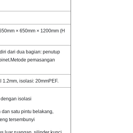
: 650mm × 650mm × 1200mm (H
diri dari dua bagian: penutup
abinet.Metode pemasangan
al 1.2mm, isolasi: 20mmPEF.
 dengan isolasi
 dan satu pintu belakang,
eng tersembunyi
s luar ruangan, silinder kunci