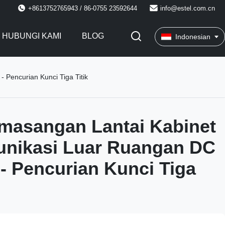
+8613752765943 / 86-0755 23592644
info@estel.com.cn
HUBUNGI KAMI
BLOG
Indonesian
 Pencurian Kunci Tiga Titik
masangan Lantai Kabinet
unikasi Luar Ruangan DC
 - Pencurian Kunci Tiga