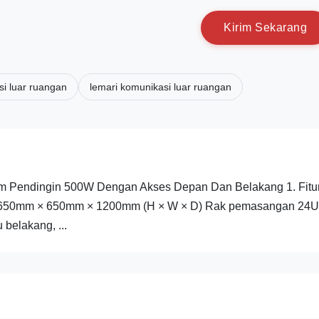
K
i
r
i
m
S
e
k
a
r
a
n
g
si luar ruangan
lemari komunikasi luar ruangan
em Pendingin 500W Dengan Akses Depan Dan Belakang 1. Fitu
et: 650mm × 650mm × 1200mm (H × W × D) Rak pemasangan 24U
 belakang, ...