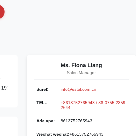
Ms. Fiona Liang
Sales Manager
r
 19”
Surel:
info@estel.com.cn
TEL::
+8613752765943 / 86-0755 2359
2644
Ada apa:
8613752765943
Wechat wechat:
+8613752765943