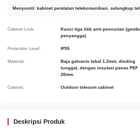
Menyoroti:
kabinet peralatan telekomunikasi
,
selungkup te
Cabinet Lock:
Kunci tiga titik anti-pencurian (gem
penyangga)
Protection Level:
IP55
Material:
Baja galvanis tebal 1.2mm, dinding
tunggal, dengan insulasi panas PEF
20mm
Cabinet:
Outdoor telecom cabinet
Deskripsi Produk