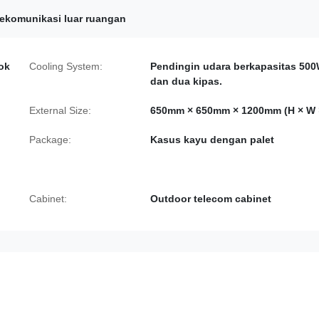
lekomunikasi luar ruangan
bok
Cooling System:
Pendingin udara berkapasitas 50
dan dua kipas.
External Size:
650mm × 650mm × 1200mm (H × W 
Package:
Kasus kayu dengan palet
Cabinet:
Outdoor telecom cabinet