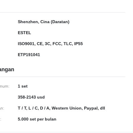
Shenzhen, Cina (Daratan)
ESTEL
ISO9001, CE, 3C, FCC, TLC, IP55
ETP191041
gangan
imum:
1 set
358-2143 usd
n:
T / T, L / C, D / A, Western Union, Paypal, dll
:
5.000 set per bulan