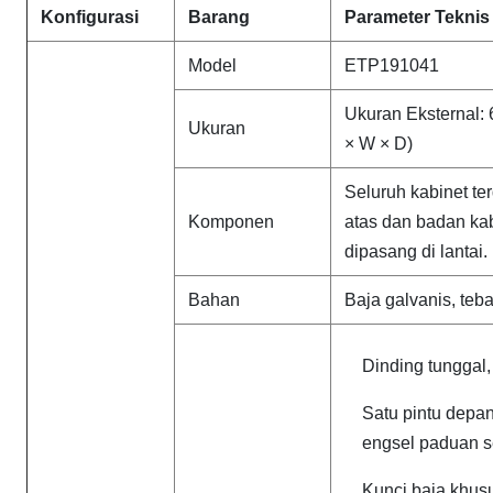
Konfigurasi
Barang
Parameter Teknis
Model
ETP191041
Ukuran Eksternal
Ukuran
× W × D)
Seluruh kabinet ter
Komponen
atas dan badan k
dipasang di lantai.
Bahan
Baja galvanis, teb
Dinding tunggal,
Satu pintu depan
engsel paduan s
Kunci baja khusu